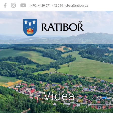
INFO: +420 571 442 090 | obec@ratibor.cz
Ratiboř
Videa