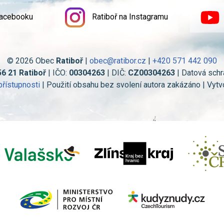
Facebooku
Ratiboř na Instagramu
© 2026 Obec
Ratiboř
|
obec@ratibor.cz
|
+420 571 442 090
56 21 Ratiboř
| IČO:
00304263
| DIČ:
CZ00304263
| Datová schr
přístupnosti
| Použití obsahu bez svolení autora zakázáno | Vytv