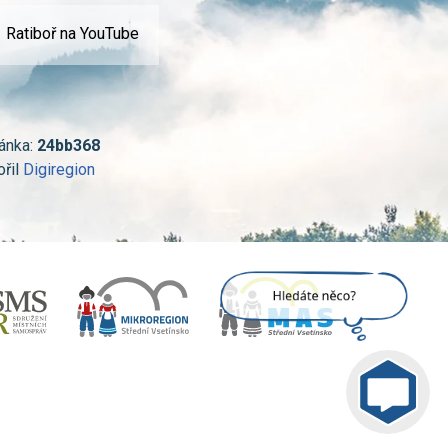
Ratiboř na YouTube
ánka:
24bb368
ořil
Digiregion
Jsem umělá inteligence a
tenhle web znám
nazpaměť.