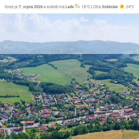
Dnes je
7. srpna 2026
a svátek má
Lada
18°C | Zítra
Soběslav
24°C