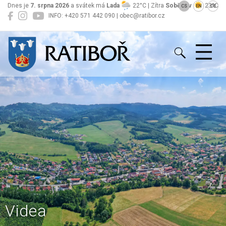
Dnes je
7. srpna 2026
a svátek má
Lada
22°C | Zítra
Soběslav
23°C
CS
EN
DE
INFO: +420 571 442 090 | obec@ratibor.cz
Ratiboř
Videa