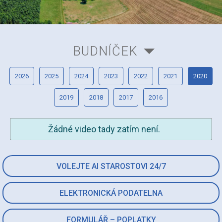
BUDNÍČEK
2026
2025
2024
2023
2022
2021
2020
2019
2018
2017
2016
Žádné video tady zatím není.
VOLEJTE AI STAROSTOVI 24/7
ELEKTRONICKÁ PODATELNA
FORMULÁŘ – POPLATKY