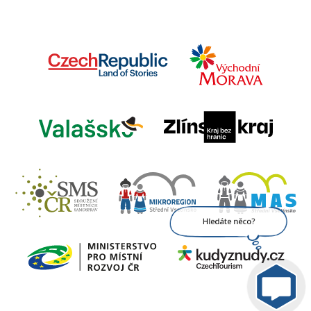
Jsem umělá inteligence a
tenhle web znám
nazpaměť.