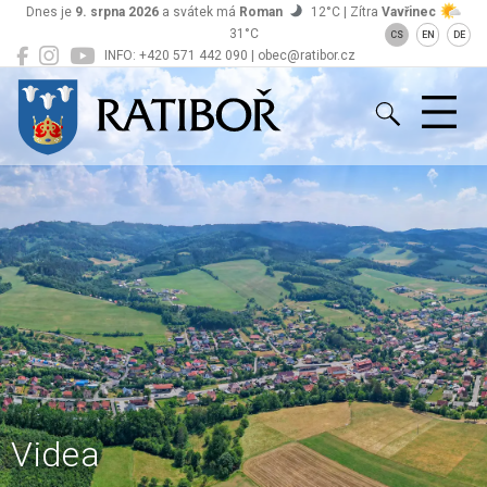
Dnes je
9. srpna 2026
a svátek má
Roman
12°C | Zítra
Vavřinec
31°C
CS
EN
DE
INFO: +420 571 442 090 | obec@ratibor.cz
Ratiboř
Videa