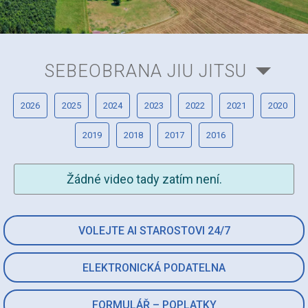
SEBEOBRANA JIU JITSU
2026
2025
2024
2023
2022
2021
2020
2019
2018
2017
2016
Žádné video tady zatím není.
VOLEJTE AI STAROSTOVI 24/7
ELEKTRONICKÁ PODATELNA
FORMULÁŘ – POPLATKY