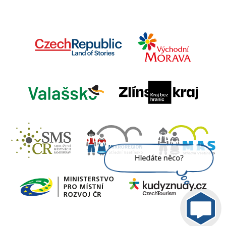
Jsem umělá inteligence a
tenhle web znám
nazpaměť.