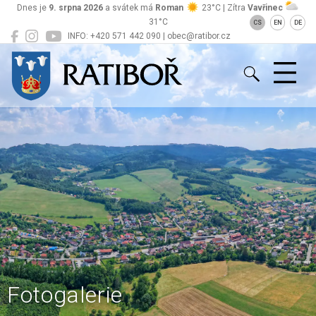
Dnes je
9. srpna 2026
a svátek má
Roman
23°C | Zítra
Vavřinec
31°C
CS
EN
DE
INFO: +420 571 442 090 | obec@ratibor.cz
Ratiboř
Fotogalerie