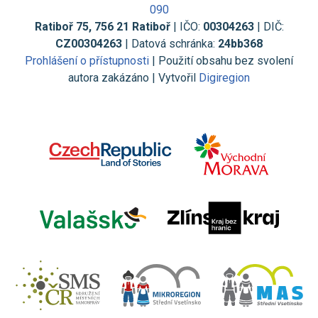
090
Ratiboř 75, 756 21 Ratiboř
| IČO:
00304263
| DIČ:
CZ00304263
| Datová schránka:
24bb368
Prohlášení o přístupnosti
| Použití obsahu bez svolení
autora zakázáno | Vytvořil
Digiregion
Jsem umělá inteligence a