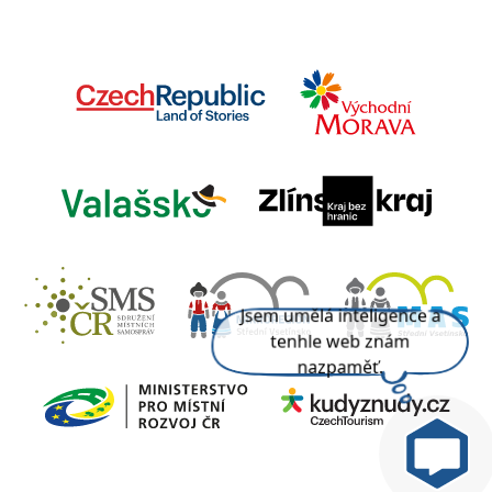
Jsem umělá inteligence a
tenhle web znám
nazpaměť.