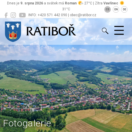
Dnes je
9. srpna 2026
a svátek má
Roman
27°C | Zítra
Vavřinec
31°C
CS
EN
DE
INFO: +420 571 442 090 | obec@ratibor.cz
Ratiboř
Fotogalerie