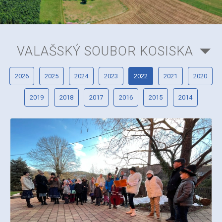
VALAŠSKÝ SOUBOR KOSISKA
2026
2025
2024
2023
2022
2021
2020
2019
2018
2017
2016
2015
2014