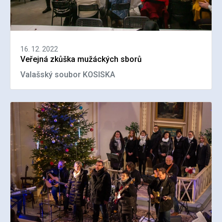
16. 12. 2022
Veřejná zkůška mužáckých sborů
Valašský soubor KOSISKA