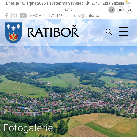
Dnes je
10. srpna 2026
a svátek má
Vavřinec
20°C | Zítra
Zuzana
25°C
CS
EN
DE
INFO: +420 571 442 090 | obec@ratibor.cz
Ratiboř
Fotogalerie