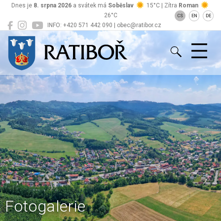
Dnes je
8. srpna 2026
a svátek má
Soběslav
15°C | Zítra
Roman
26°C
CS
EN
DE
INFO: +420 571 442 090 | obec@ratibor.cz
Ratiboř
Fotogalerie