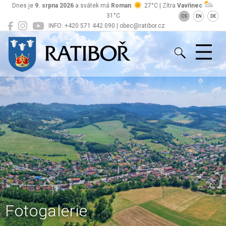
Dnes je
9. srpna 2026
a svátek má
Roman
27°C | Zítra
Vavřinec
31°C
CS
EN
DE
INFO: +420 571 442 090 | obec@ratibor.cz
Ratiboř
Fotogalerie