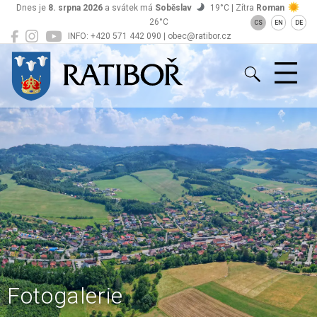
Dnes je
8. srpna 2026
a svátek má
Soběslav
19°C | Zítra
Roman
26°C
CS
EN
DE
INFO: +420 571 442 090 | obec@ratibor.cz
Ratiboř
Fotogalerie