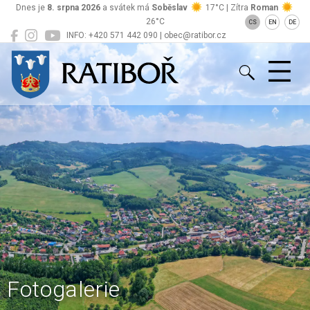
Dnes je
8. srpna 2026
a svátek má
Soběslav
17°C | Zítra
Roman
26°C
CS
EN
DE
INFO: +420 571 442 090 | obec@ratibor.cz
Ratiboř
Fotogalerie