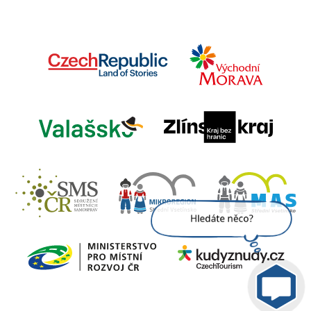
Jsem umělá inteligence a
tenhle web znám
nazpaměť.