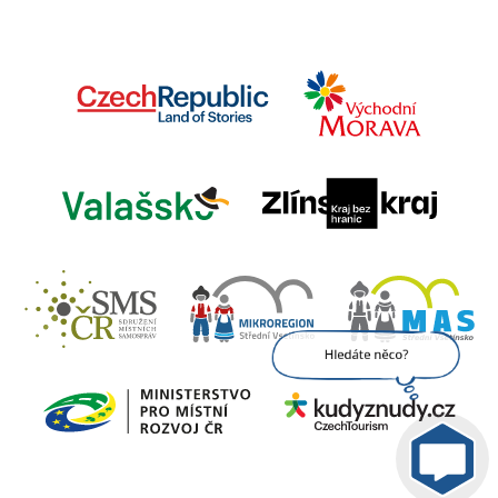
Jsem umělá inteligence a
tenhle web znám
nazpaměť.