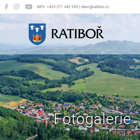
INFO: +420 571 442 090 | obec@ratibor.cz
Ratiboř
Fotogalerie