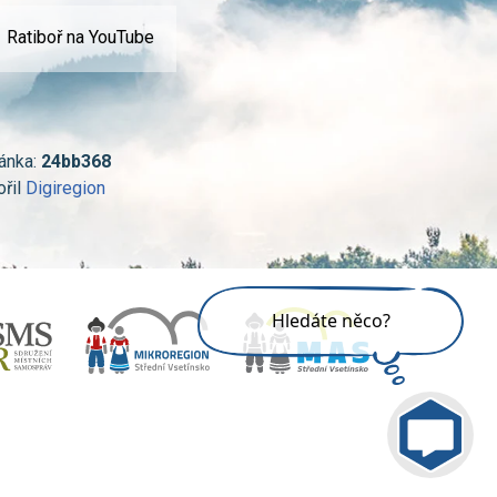
Ratiboř na YouTube
ánka:
24bb368
ořil
Digiregion
Jsem umělá inteligence a
tenhle web znám
nazpaměť.