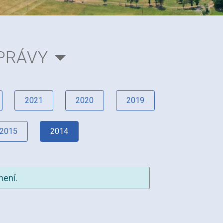
PRÁVY
2021
2020
2019
2015
2014
není.