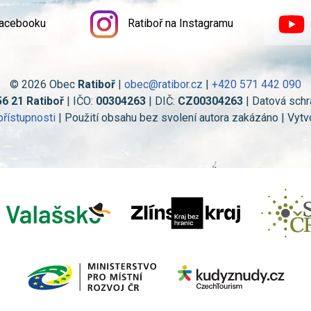
Facebooku
Ratiboř na Instagramu
© 2026 Obec
Ratiboř
|
obec@ratibor.cz
|
+420 571 442 090
56 21 Ratiboř
| IČO:
00304263
| DIČ:
CZ00304263
| Datová schr
přístupnosti
| Použití obsahu bez svolení autora zakázáno | Vytv