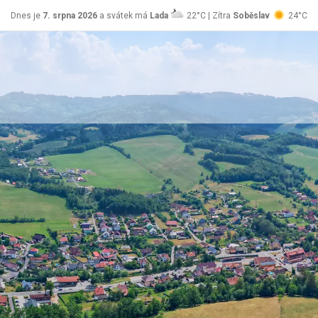
Dnes je
7. srpna 2026
a svátek má
Lada
22°C | Zítra
Soběslav
24°C