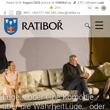
Heute ist
6. August 2026
und es ist
Oldřiška
Tag
24°C | Morgen
Lada
25°C
CS
EN
DE
INFO: +420 571 442 090 | obec@ratibor.cz
Ratiboř
Lüge... oder eine Komödie
über die WahrheitLüge… oder