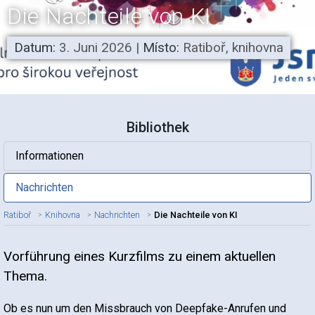
Die Nachteile von KI
Datum:
3. Juni 2026
|
Místo:
Ratiboř, knihovna
Bibliothek
Informationen
Nachrichten
Ratiboř
Knihovna
Nachrichten
Die Nachteile von KI
Vorführung eines Kurzfilms zu einem aktuellen
Titel des Artikels
Thema.
Ob es nun um den Missbrauch von Deepfake-Anrufen und