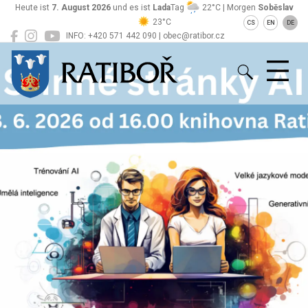
Heute ist
7. August 2026
und es ist
Lada
Tag
22°C | Morgen
Soběslav
23°C
CS
EN
DE
INFO: +420 571 442 090 | obec@ratibor.cz
Ratiboř