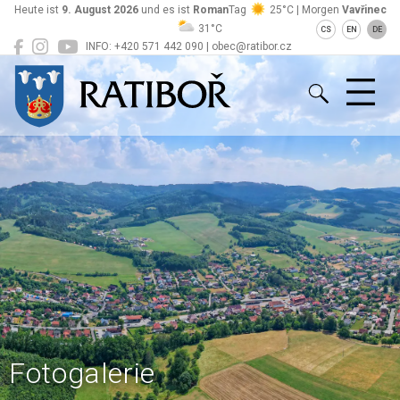
Heute ist
9. August 2026
und es ist
Roman
Tag
25°C | Morgen
Vavřinec
31°C
CS
EN
DE
INFO: +420 571 442 090 | obec@ratibor.cz
Ratiboř
Fotogalerie