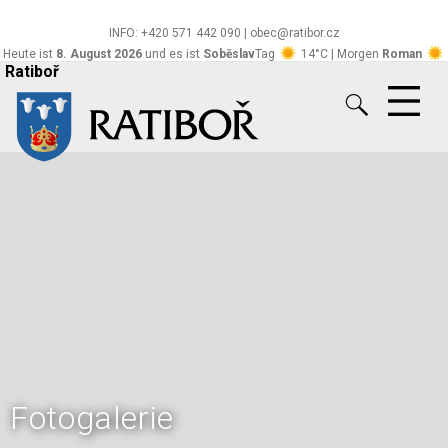
INFO: +420 571 442 090 | obec@ratibor.cz
Heute ist
8. August 2026
und es ist
Soběslav
Tag
14°C | Morgen
Roman
Ratiboř
26°C
CS
EN
DE
Fotogalerie