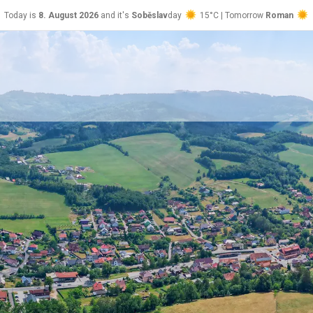
Today is
8. August 2026
and it's
Soběslav
day
15°C | Tomorrow
Roman
26°C