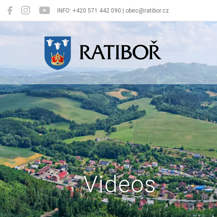
INFO: +420 571 442 090 | obec@ratibor.cz
Ratiboř
Videos