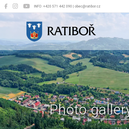
INFO: +420 571 442 090 | obec@ratibor.cz
Ratiboř
Photo galler