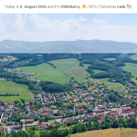
Today is
6. August 2026
and it's
Oldřiška
day
30°C | Tomorrow
Lada
24°C
y