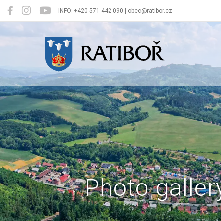
INFO: +420 571 442 090 | obec@ratibor.cz
Ratiboř
Photo galler