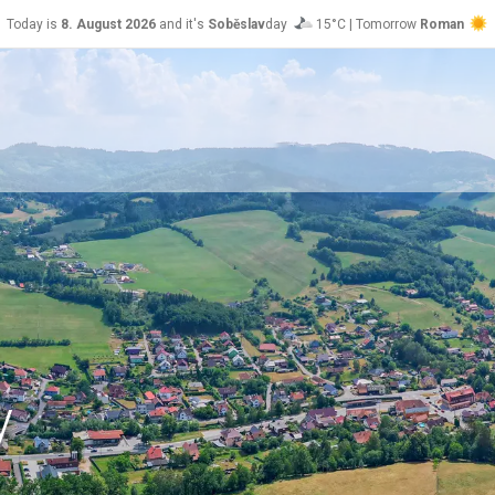
Today is
8. August 2026
and it's
Soběslav
day
15°C | Tomorrow
Roman
26°C
y