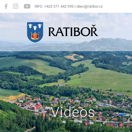
INFO: +420 571 442 090 | obec@ratibor.cz
Ratiboř
Videos