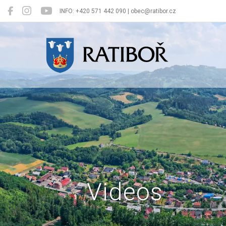
INFO: +420 571 442 090 | obec@ratibor.cz
Ratiboř
Videos