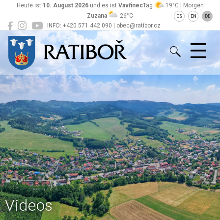
Heute ist
10. August 2026
und es ist
Vavřinec
Tag
19°C | Morgen
Zuzana
26°C
CS
EN
DE
INFO: +420 571 442 090 | obec@ratibor.cz
Ratiboř
Videos