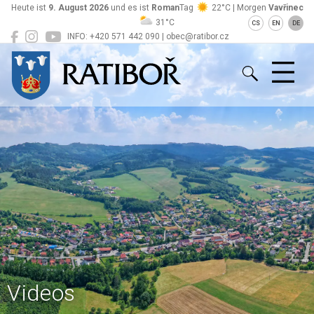
Heute ist
9. August 2026
und es ist
Roman
Tag
22°C | Morgen
Vavřinec
31°C
CS
EN
DE
INFO: +420 571 442 090 | obec@ratibor.cz
Ratiboř
Videos