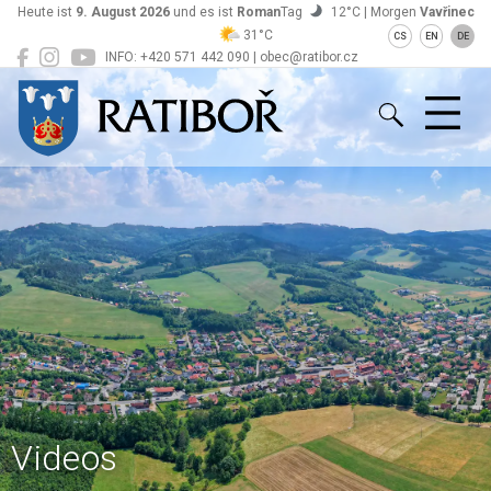
Heute ist
9. August 2026
und es ist
Roman
Tag
12°C | Morgen
Vavřinec
31°C
CS
EN
DE
INFO: +420 571 442 090 | obec@ratibor.cz
Ratiboř
Videos