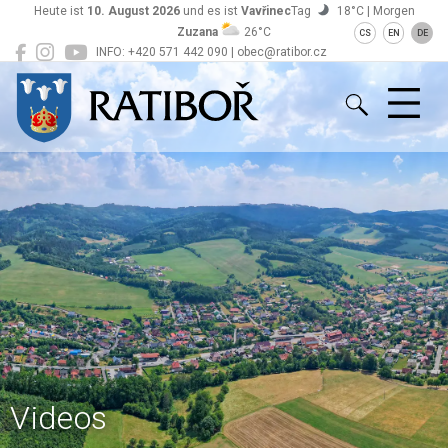
Heute ist
10. August 2026
und es ist
Vavřinec
Tag
18°C | Morgen
Zuzana
26°C
CS
EN
DE
INFO: +420 571 442 090 | obec@ratibor.cz
Ratiboř
Videos