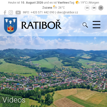
Heute ist
10. August 2026
und es ist
Vavřinec
Tag
19°C | Morgen
Zuzana
26°C
CS
EN
DE
INFO: +420 571 442 090 | obec@ratibor.cz
Ratiboř
Videos