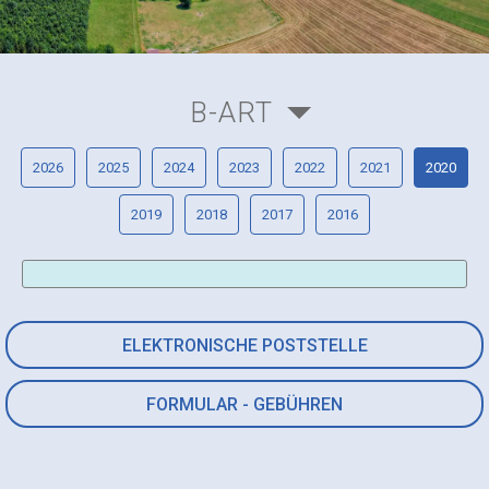
B-ART
2026
2025
2024
2023
2022
2021
2020
2019
2018
2017
2016
ELEKTRONISCHE POSTSTELLE
FORMULAR - GEBÜHREN