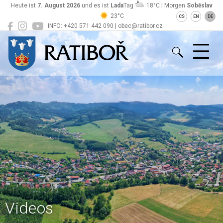
Heute ist
7. August 2026
und es ist
Lada
Tag
18°C | Morgen
Soběslav
23°C
CS
EN
DE
INFO: +420 571 442 090 | obec@ratibor.cz
Ratiboř
Videos