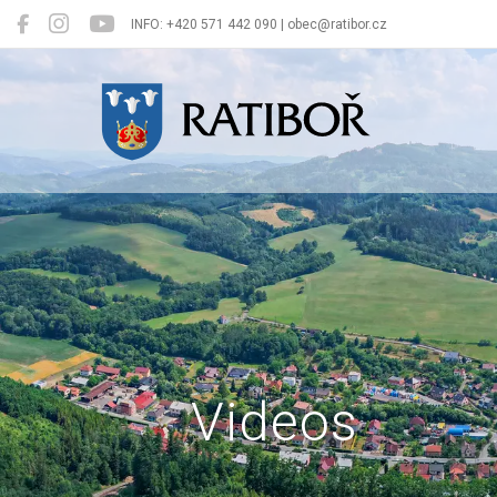
INFO: +420 571 442 090 | obec@ratibor.cz
Ratiboř
Videos