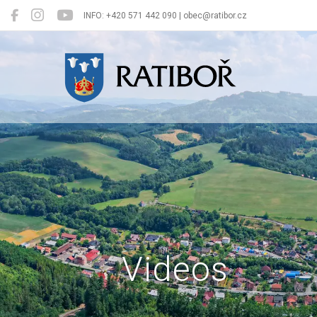
INFO: +420 571 442 090 | obec@ratibor.cz
Ratiboř
Videos