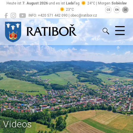
Heute ist
7. August 2026
und es ist
Lada
Tag
24°C | Morgen
Soběslav
23°C
CS
EN
DE
INFO: +420 571 442 090 | obec@ratibor.cz
Ratiboř
Videos