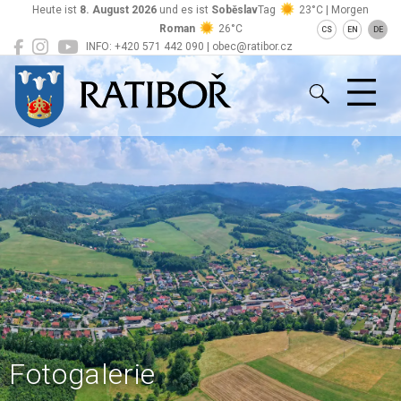
Heute ist
8. August 2026
und es ist
Soběslav
Tag
23°C | Morgen
Roman
26°C
CS
EN
DE
INFO: +420 571 442 090 | obec@ratibor.cz
Ratiboř
Fotogalerie