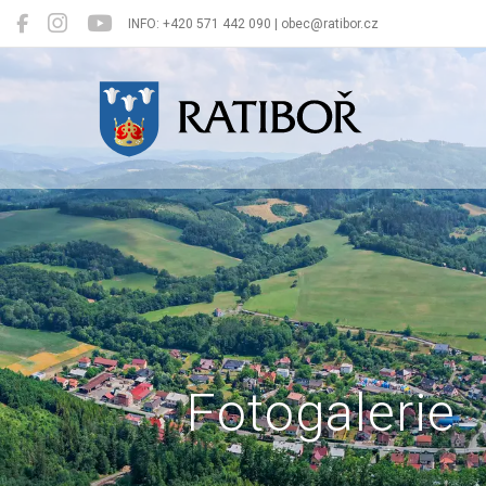
INFO: +420 571 442 090 | obec@ratibor.cz
Ratiboř
Fotogalerie