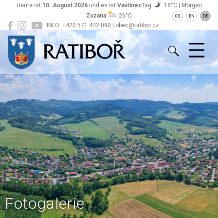
Heute ist
10. August 2026
und es ist
Vavřinec
Tag
18°C | Morgen
Zuzana
26°C
CS
EN
DE
INFO: +420 571 442 090 | obec@ratibor.cz
Ratiboř
Fotogalerie