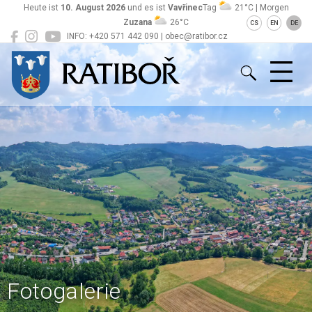
Heute ist
10. August 2026
und es ist
Vavřinec
Tag
21°C | Morgen
Zuzana
26°C
CS
EN
DE
INFO: +420 571 442 090 | obec@ratibor.cz
Ratiboř
Fotogalerie