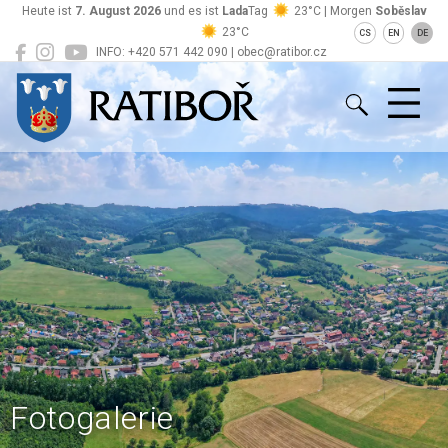
Heute ist
7. August 2026
und es ist
Lada
Tag
23°C | Morgen
Soběslav
23°C
CS
EN
DE
INFO: +420 571 442 090 | obec@ratibor.cz
Ratiboř
Fotogalerie