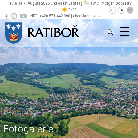
Heute ist
7. August 2026
und es ist
Lada
Tag
18°C | Morgen
Soběslav
24°C
CS
EN
DE
INFO: +420 571 442 090 | obec@ratibor.cz
Ratiboř
Fotogalerie