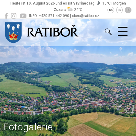
Heute ist
10. August 2026
und es ist
Vavřinec
Tag
18°C | Morgen
Zuzana
24°C
CS
EN
DE
INFO: +420 571 442 090 | obec@ratibor.cz
Ratiboř
Fotogalerie