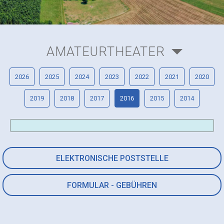
AMATEURTHEATER
2026
2025
2024
2023
2022
2021
2020
2019
2018
2017
2016
2015
2014
ELEKTRONISCHE POSTSTELLE
FORMULAR - GEBÜHREN