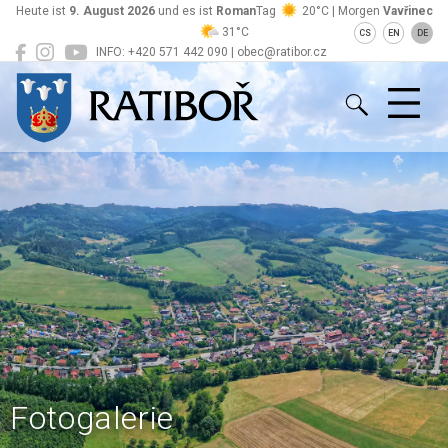
Heute ist
9. August 2026
und es ist
Roman
Tag
20°C | Morgen
Vavřinec
31°C
CS
EN
DE
INFO: +420 571 442 090 | obec@ratibor.cz
Ratiboř
Fotogalerie