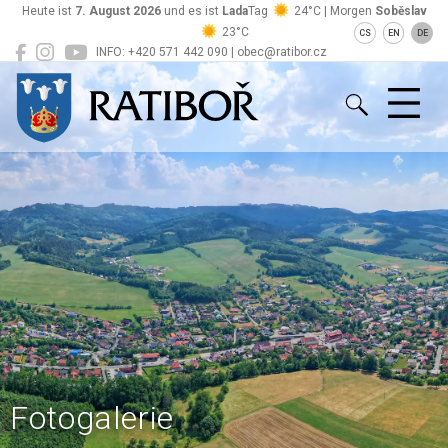
Heute ist
7. August 2026
und es ist
Lada
Tag
24°C | Morgen
Soběslav
23°C
CS
EN
DE
INFO: +420 571 442 090 | obec@ratibor.cz
Ratiboř
Fotogalerie