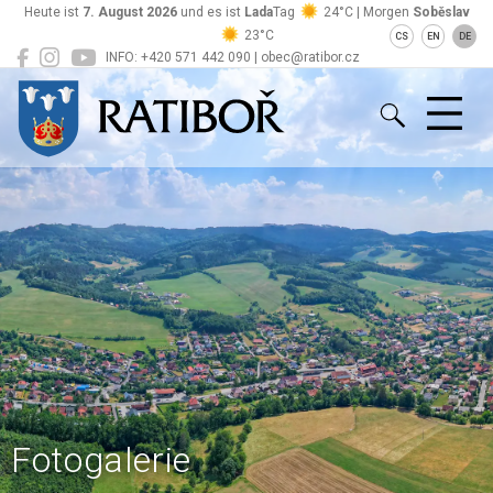
Heute ist
7. August 2026
und es ist
Lada
Tag
24°C | Morgen
Soběslav
23°C
CS
EN
DE
INFO: +420 571 442 090 | obec@ratibor.cz
Ratiboř
Fotogalerie