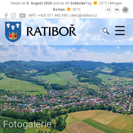
Heute ist
8. August 2026
und es ist
Soběslav
Tag
22°C | Morgen
Roman
26°C
CS
EN
DE
INFO: +420 571 442 090 | obec@ratibor.cz
Ratiboř
Fotogalerie