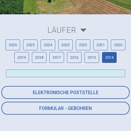
LÄUFER
2026
2025
2024
2023
2022
2021
2020
2019
2018
2017
2016
2015
2014
ELEKTRONISCHE POSTSTELLE
FORMULAR - GEBÜHREN