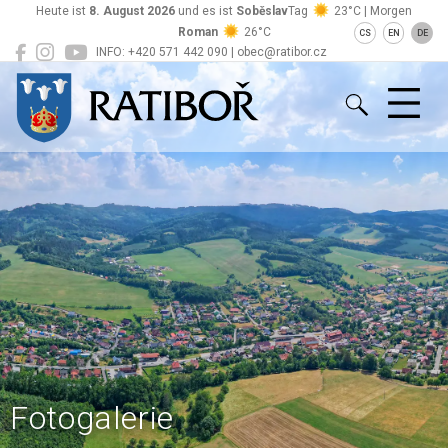
Heute ist
8. August 2026
und es ist
Soběslav
Tag
23°C | Morgen
Roman
26°C
CS
EN
DE
INFO: +420 571 442 090 | obec@ratibor.cz
Ratiboř
Fotogalerie