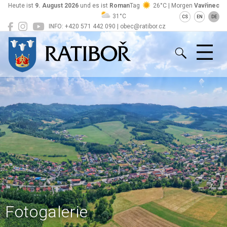
Heute ist
9. August 2026
und es ist
Roman
Tag
26°C | Morgen
Vavřinec
31°C
CS
EN
DE
INFO: +420 571 442 090 | obec@ratibor.cz
Ratiboř
Fotogalerie