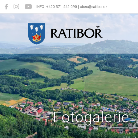
INFO: +420 571 442 090 | obec@ratibor.cz
Ratiboř
Fotogalerie