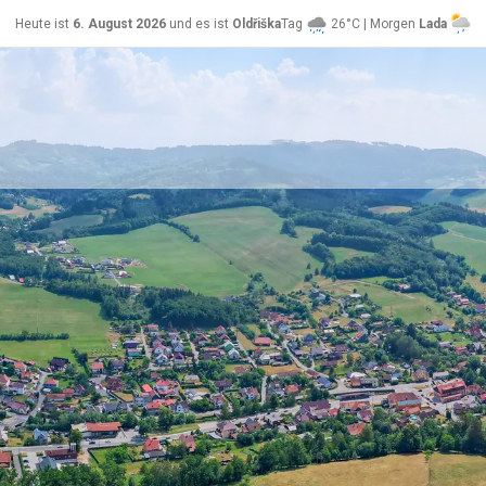
Heute ist
6. August 2026
und es ist
Oldřiška
Tag
26°C | Morgen
Lada
24°C