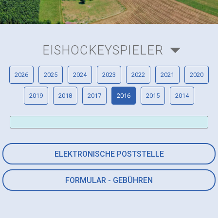
EISHOCKEYSPIELER
2026
2025
2024
2023
2022
2021
2020
2019
2018
2017
2016
2015
2014
ELEKTRONISCHE POSTSTELLE
FORMULAR - GEBÜHREN