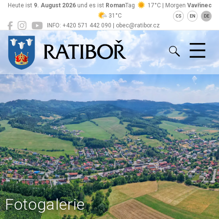
Heute ist
9. August 2026
und es ist
Roman
Tag
17°C | Morgen
Vavřinec
31°C
CS
EN
DE
INFO: +420 571 442 090 | obec@ratibor.cz
Ratiboř
Fotogalerie