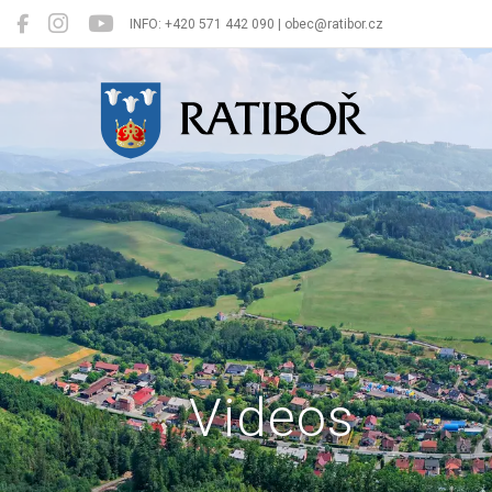
INFO: +420 571 442 090 | obec@ratibor.cz
Ratiboř
Videos