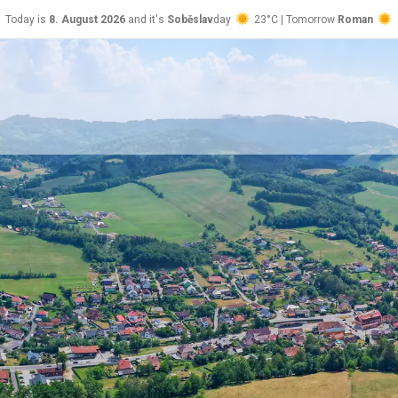
Today is
8. August 2026
and it's
Soběslav
day
23°C | Tomorrow
Roman
26°C