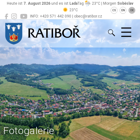
Heute ist
7. August 2026
und es ist
Lada
Tag
23°C | Morgen
Soběslav
23°C
CS
EN
DE
INFO: +420 571 442 090 | obec@ratibor.cz
Ratiboř
Fotogalerie