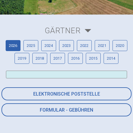
GÄRTNER
2026
2025
2024
2023
2022
2021
2020
2019
2018
2017
2016
2015
2014
ELEKTRONISCHE POSTSTELLE
FORMULAR - GEBÜHREN